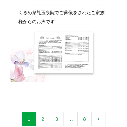
くるめ祭礼玉泉院でご葬儀をされたご家族
様からのお声です！
arrow_right
1
2
3
…
8